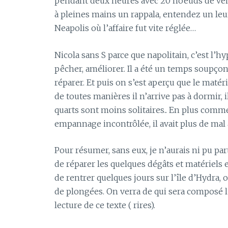
pendant deux heures avec 20 noeuds de vent. 
à pleines mains un rappala, entendez un leu
Neapolis où l’affaire fut vite réglée…
Nicola sans S parce que napolitain, c’est l’hype
pêcher, améliorer. Il a été un temps soupço
réparer. Et puis on s’est aperçu que le matéri
de toutes manières il n’arrive pas à dormir, i
quarts sont moins solitaires.. En plus comme 
empannage incontrôlée, il avait plus de mal
Pour résumer, sans eux, je n’aurais ni pu par
de réparer les quelques dégâts et matériels 
de rentrer quelques jours sur l’île d’Hydra, o
de plongées. On verra de qui sera composé l’
lecture de ce texte ( rires).