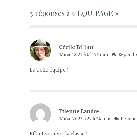
3 réponses à « EQUIPAGE »
Cécile Billard
17 mai 2023 à 6 h 48 min
Répondr
La belle équipe !
Etienne Landre
17 mai 2023 à 22 h 24 min
Répond
Effectivement, la classe !