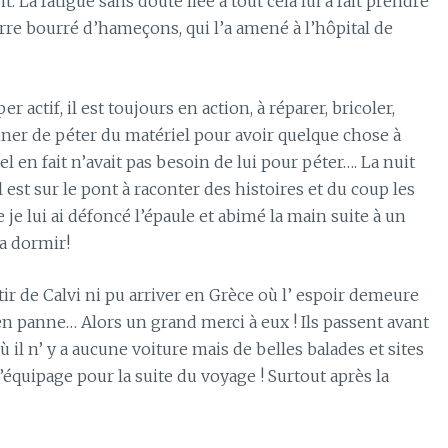
La fatigue sans doute liée à tout cela lui a fait prendre
rre bourré d’hameçons, qui l’a amené à l’hôpital de
r actif, il est toujours en action, à réparer, bricoler,
nner de péter du matériel pour avoir quelque chose à
el en fait n’avait pas besoin de lui pour péter…. La nuit
l est sur le pont à raconter des histoires et du coup les
je lui ai défoncé l’épaule et abimé la main suite à un
 a dormir!
tir de Calvi ni pu arriver en Grèce où l’ espoir demeure
en panne… Alors un grand merci à eux ! Ils passent avant
ù il n’ y a aucune voiture mais de belles balades et sites
équipage pour la suite du voyage ! Surtout après la