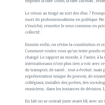
imposer la taxe Tobin, la taxe Zucman , rétabli
Le retour au tirage au sort des élus .? Pourqu
mort du professionnalisme en politique. Ne p
s’enrichir, remettre le sens commun en prior
collectif .
Ensuite enfin, on révise la constitution et
Comment voulez vous qu’un texte pondu en 1
changé. Le rapport au monde, à
l’autre, à la
internationaux n’ont plus rien a voir avec 
de transport, de santé… tout a évolué.. mais p
représentation unique du pouvoir, de royauté
collégiaux, installer des poètes, des sociolo
musiciens,
dans les instances de décision. 
En fait on se croirait juste avant 68, avec 